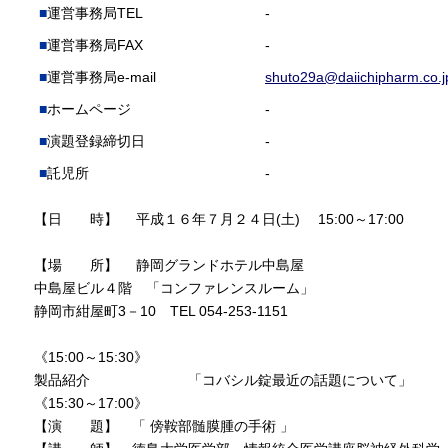
運営事務局TEL
-
運営事務局FAX
-
運営事務局e-mail
shuto29a@daiichipharm.co.j
ホームページ
-
演題登録締切日
-
託児所
-
【日 時】 平成１６年７月２４日(土) 15:00～17:00
【場 所】 静岡グランドホテル中島屋
中島屋ビル４階 「コンファレンスルーム」
静岡市紺屋町3－10 TEL 054-253-1151
《15:00～15:30》
製品紹介 「コバシル錠最近の話題について」
《15:30～17:00》
【演 題】 「 傍鞍部髄膜腫の手術 」