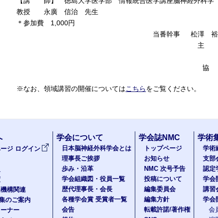
【講 師】 徳島大学医学部 情報統合医学講座脳神経外科
教授 永廣 信治 先生
＊参加費 1,000円
当番幹事 松澤 裕次 (聖隷
主 催 静岡県脳神
第一製薬株
協 賛 静岡県医
※なお、領域講習の開催については
こちら
をご覧ください。
へ
学会について
学会誌NMC
学術
日本脳神経外科学会とは
トップページ
学術
ージ ログイン
理事長ご挨拶
お知らせ
支部
歩み・沿革
NMC 次号予告
認定
報
学会組織図・役員一覧
投稿について
学会
度
歴代理事長・会長
編集委員会
講習
医機構関連
各種学会賞 受賞者一覧
編集方針
学会
題集のご案内
会告
転載許諾/著作権
会
コーナー