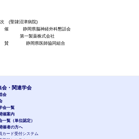
学
沼津病院)
経外科懇話会
式会社
師協同組合
集会・関連学会
総会
会
学会一覧
開催案内
会一覧（単位認定）
開催者の方へ
員カード受付システム