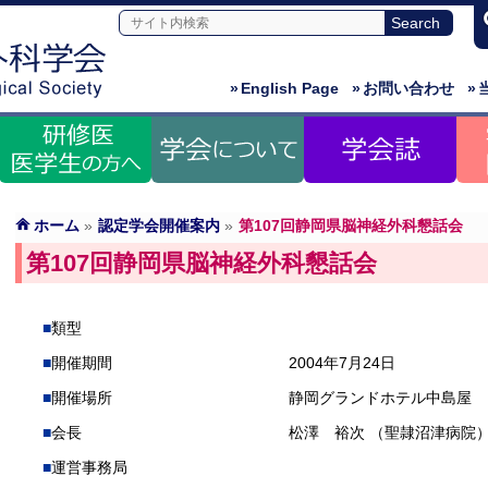
»
English Page
»
お問い合わせ
»
ホーム
»
認定学会開催案内
»
第107回静岡県脳神経外科懇話会
第107回静岡県脳神経外科懇話会
類型
開催期間
2004年7月24日
開催場所
静岡グランドホテル中島屋
会長
松澤 裕次 （聖隷沼津病院
運営事務局