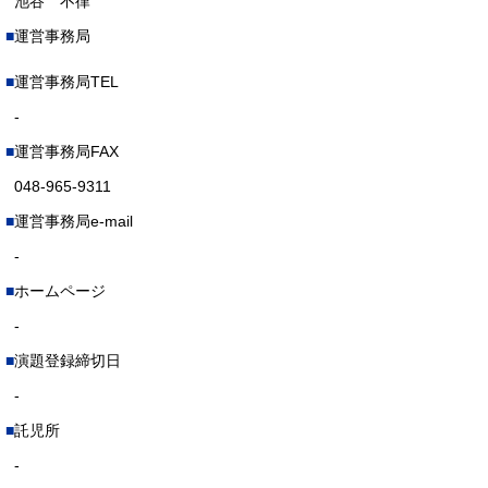
池谷 不律
運営事務局
運営事務局TEL
-
運営事務局FAX
048-965-9311
運営事務局e-mail
-
ホームページ
-
演題登録締切日
-
託児所
-