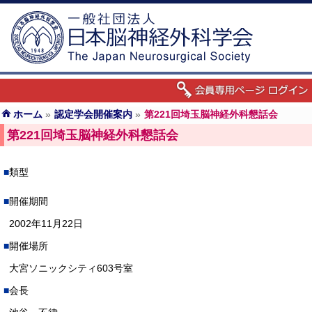
ホーム
»
認定学会開催案内
»
第221回埼玉脳神経外科懇話会
第221回埼玉脳神経外科懇話会
類型
開催期間
2002年11月22日
開催場所
大宮ソニックシティ603号室
会長