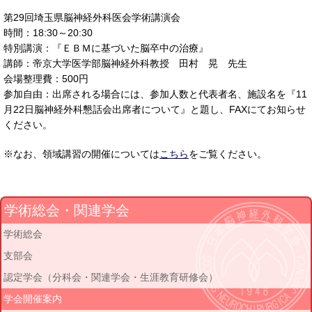
第29回埼玉県脳神経外科医会学術講演会
時間：18:30～20:30
特別講演：『ＥＢＭに基づいた脳卒中の治療』
講師：帝京大学医学部脳神経外科教授 田村 晃 先生
会場整理費：500円
参加自由：出席される場合には、参加人数と代表者名、施設名を『11
月22日脳神経外科懇話会出席者について』と題し、FAXにてお知らせ
ください。
※なお、領域講習の開催については
こちら
をご覧ください。
学術総会・関連学会
学術総会
支部会
認定学会（分科会・関連学会・生涯教育研修会）
学会開催案内