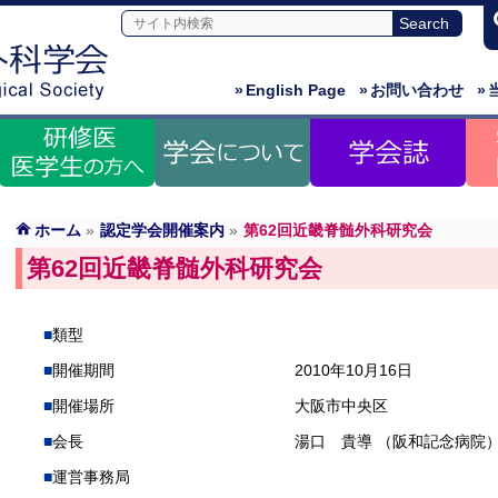
»
English Page
»
お問い合わせ
»
ホーム
»
認定学会開催案内
»
第62回近畿脊髄外科研究会
第62回近畿脊髄外科研究会
類型
開催期間
2010年10月16日
開催場所
大阪市中央区
会長
湯口 貴導 （阪和記念病院
運営事務局