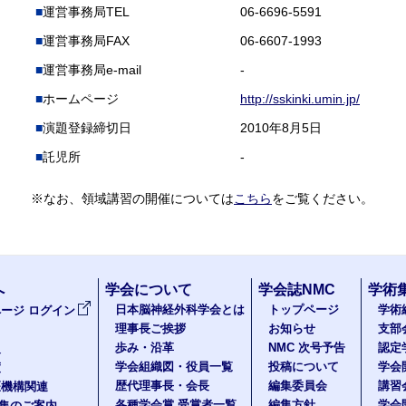
運営事務局TEL
06-6696-5591
運営事務局FAX
06-6607-1993
運営事務局e-mail
-
ホームページ
http://sskinki.umin.jp/
演題登録締切日
2010年8月5日
託児所
-
※なお、領域講習の開催については
こちら
をご覧ください。
へ
学会について
学会誌NMC
学術
日本脳神経外科学会とは
トップページ
学術
ージ ログイン
理事長ご挨拶
お知らせ
支部
歩み・沿革
NMC 次号予告
認定
報
学会組織図・役員一覧
投稿について
学会
度
歴代理事長・会長
編集委員会
講習
医機構関連
各種学会賞 受賞者一覧
編集方針
学会