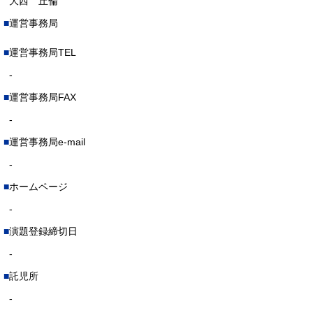
大西 丘倫
運営事務局
運営事務局TEL
-
運営事務局FAX
-
運営事務局e-mail
-
ホームページ
-
演題登録締切日
-
託児所
-