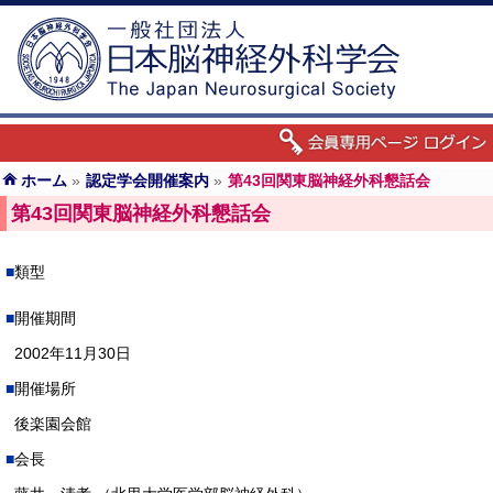
ホーム
»
認定学会開催案内
»
第43回関東脳神経外科懇話会
第43回関東脳神経外科懇話会
類型
開催期間
2002年11月30日
開催場所
後楽園会館
会長