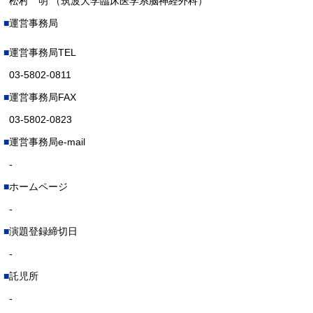
松村 明 （筑波大学臨床医学系脳神経外科）
運営事務局
運営事務局TEL
03-5802-0811
運営事務局FAX
03-5802-0823
運営事務局e-mail
-
ホームページ
-
演題登録締切日
-
託児所
-