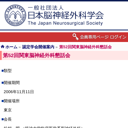
ホーム
»
認定学会開催案内
»
第52回関東脳神経外科懇話会
第52回関東脳神経外科懇話会
類型
開催期間
2006年11月11日
開催場所
東京
会長