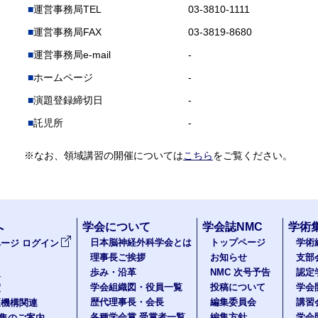
運営事務局TEL
03-3810-1111
運営事務局FAX
03-3819-8680
運営事務局e-mail
-
ホームページ
-
演題登録締切日
-
託児所
-
※なお、領域講習の開催については
こちら
をご覧ください。
へ
学会について
学会誌NMC
学術
日本脳神経外科学会とは
トップページ
学術
ージ ログイン
理事長ご挨拶
お知らせ
支部
歩み・沿革
NMC 次号予告
認定
報
学会組織図・役員一覧
投稿について
学会
度
歴代理事長・会長
編集委員会
講習
医機構関連
各種学会賞 受賞者一覧
編集方針
学会