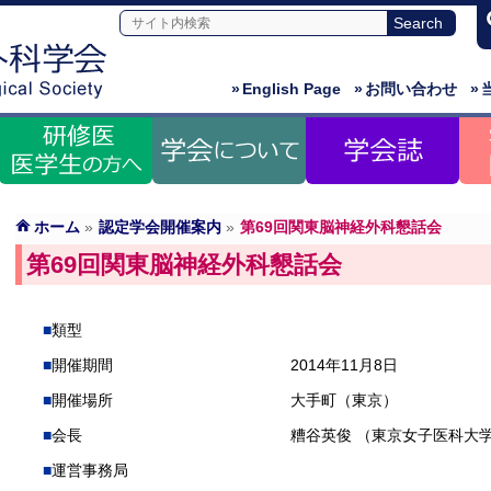
»
English Page
»
お問い合わせ
»
ホーム
»
認定学会開催案内
»
第69回関東脳神経外科懇話会
第69回関東脳神経外科懇話会
類型
開催期間
2014年11月8日
開催場所
大手町（東京）
会長
糟谷英俊 （東京女子医科大
運営事務局