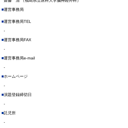
齋藤 清 （福島県立医科大学脳神経外科）
運営事務局
運営事務局TEL
-
運営事務局FAX
-
運営事務局e-mail
-
ホームページ
-
演題登録締切日
-
託児所
-