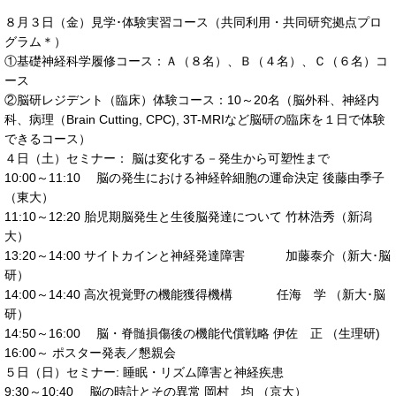
８月３日（金）見学･体験実習コース（共同利用・共同研究拠点プロ
グラム＊）
①基礎神経科学履修コース：Ａ（８名）、Ｂ（４名）、Ｃ（６名）コ
ース
②脳研レジデント（臨床）体験コース：10～20名（脳外科、神経内
科、病理（Brain Cutting, CPC), 3T-MRIなど脳研の臨床を１日で体験
できるコース）
４日（土）セミナー： 脳は変化する－発生から可塑性まで
10:00～11:10 脳の発生における神経幹細胞の運命決定 後藤由季子
（東大）
11:10～12:20 胎児期脳発生と生後脳発達について 竹林浩秀（新潟
大）
13:20～14:00 サイトカインと神経発達障害 加藤泰介（新大･脳
研）
14:00～14:40 高次視覚野の機能獲得機構 任海 学 （新大･脳
研）
14:50～16:00 脳・脊髄損傷後の機能代償戦略 伊佐 正 （生理研)
16:00～ ポスター発表／懇親会
５日（日）セミナー: 睡眠・リズム障害と神経疾患
9:30～10:40 脳の時計とその異常 岡村 均 （京大）