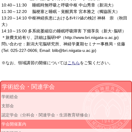
10:40～11:30 睡眠時無呼吸と呼吸中枢 中山秀章（新潟大）
11:30～12:20 脳梗塞と睡眠・覚醒異常 宮本雅之（獨協医大）
13:20～14:10 中枢神経疾患におけるｵﾚｷｼﾝ値の検討 神林 崇 （秋田
大）
14:10～15:00 多系統萎縮症の睡眠呼吸障害 下畑享良（新大･脳研）
＊旅費支給有り、詳細は脳研HP（http://www.bri.niigata-u.ac.jp)
問い合わせ：新潟大宅脳研究所、神経学夏期セミナー事務局・佐藤
(Tel. 025-227-0606; Email: blib@bri.niigata-u.ac.jp)
※なお、領域講習の開催については
こちら
をご覧ください。
学術総会・関連学会
学術総会
支部会
認定学会（分科会・関連学会・生涯教育研修会）
学会開催案内