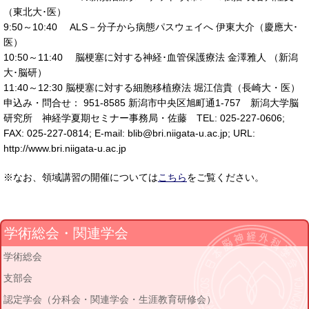
（東北大･医）
9:50～10:40 ALS－分子から病態パスウェイへ 伊東大介（慶應大･
医）
10:50～11:40 脳梗塞に対する神経･血管保護療法 金澤雅人 （新潟
大･脳研）
11:40～12:30 脳梗塞に対する細胞移植療法 堀江信貴（長崎大・医）
申込み・問合せ： 951-8585 新潟市中央区旭町通1-757 新潟大学脳
研究所 神経学夏期セミナー事務局・佐藤 TEL: 025-227-0606;
FAX: 025-227-0814; E-mail: blib@bri.niigata-u.ac.jp; URL:
http://www.bri.niigata-u.ac.jp
※なお、領域講習の開催については
こちら
をご覧ください。
学術総会・関連学会
学術総会
支部会
認定学会（分科会・関連学会・生涯教育研修会）