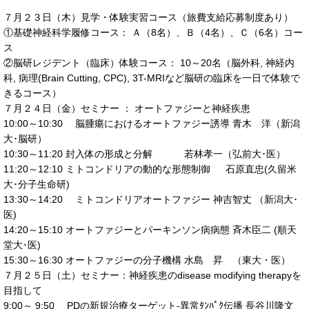
７月２３日（木）見学・体験実習コース（旅費支給応募制度あり）
①基礎神経科学履修コース： Ａ（8名）、Ｂ（4名）、Ｃ（6名）コー
ス
②脳研レジデント（臨床）体験コース： 10～20名（脳外科, 神経内
科, 病理(Brain Cutting, CPC), 3T-MRIなど脳研の臨床を一日で体験で
きるコース）
７月２４日（金）セミナー ： オートファジーと神経疾患
10:00～10:30 脳腫瘍におけるオートファジー誘導 青木 洋（新潟
大･脳研）
10:30～11:20 封入体の形成と分解 若林孝一（弘前大･医）
11:20～12:10 ミトコンドリアの動的な形態制御 石原直忠(久留米
大･分子生命研)
13:30～14:20 ミトコンドリアオートファジー 神吉智丈 （新潟大･
医)
14:20～15:10 オートファジーとパーキンソン病病態 斉木臣二 (順天
堂大･医)
15:30～16:30 オートファジーの分子機構 水島 昇 （東大・医）
７月２５日（土）セミナー：神経疾患のdisease modifying therapyを
目指して
9:00～ 9:50 PDの新規治療ターゲット-異常ﾀﾝﾊﾟｸ伝播 長谷川隆文