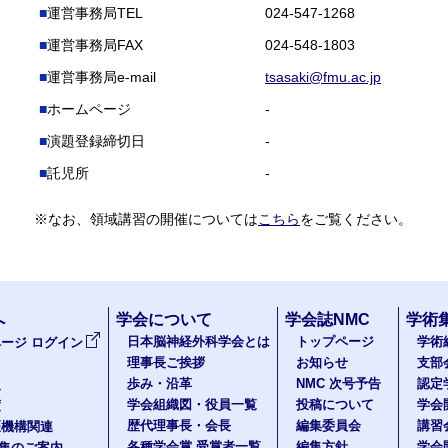
運営事務局TEL
024-547-1268
運営事務局FAX
024-548-1803
運営事務局e-mail
tsasaki@fmu.ac.jp
ホームページ
-
演題登録締切日
-
託児所
-
※なお、領域講習の開催については
こちら
をご覧ください。
へ
学会について
学会誌NMC
学術
日本脳神経外科学会とは
トップページ
学術
ージ ログイン
理事長ご挨拶
お知らせ
支部
歩み・沿革
NMC 次号予告
認定
報
学会組織図・役員一覧
投稿について
学会
度
歴代理事長・会長
編集委員会
講習
医機構関連
各種学会賞 受賞者一覧
編集方針
学会