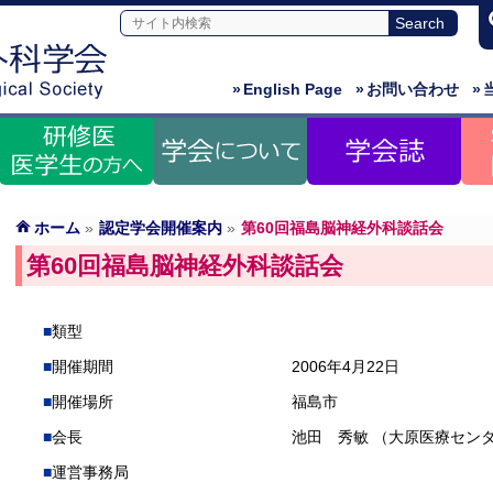
»
English Page
»
お問い合わせ
»
ホーム
»
認定学会開催案内
»
第60回福島脳神経外科談話会
第60回福島脳神経外科談話会
類型
開催期間
2006年4月22日
開催場所
福島市
会長
池田 秀敏 （大原医療セン
運営事務局