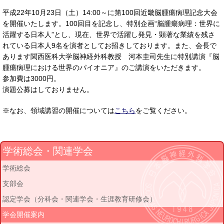
平成22年10月23日（土）14:00～に第100回近畿脳腫瘍病理記念大会
を開催いたします。100回目を記念し、特別企画“脳腫瘍病理：世界に
活躍する日本人”とし、現在、世界で活躍し発見・顕著な業績を残さ
れている日本人9名を演者としてお招きしております。また、会長で
あります関西医科大学脳神経外科教授 河本圭司先生に特別講演『脳
腫瘍病理における世界のパイオニア』のご講演をいただきます。
参加費は3000円。
演題公募はしておりません。
※なお、領域講習の開催については
こちら
をご覧ください。
学術総会・関連学会
学術総会
支部会
認定学会（分科会・関連学会・生涯教育研修会）
学会開催案内