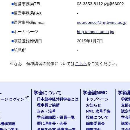
運営事務局TEL
03-3353-8112 内線66002
運営事務局FAX
-
運営事務局e-mail
neurooncol@nij.twmu.ac.jp
ホームページ
http://nonco.umin.jp/
演題登録締切日
2015年1月7日
託児所
-
※なお、領域講習の開催については
こちら
をご覧ください。
へ
学会について
学会誌NMC
学術
日本脳神経外科学会とは
トップページ
学術
ージ ログイン
理事長ご挨拶
お知らせ
支部
歩み・沿革
NMC 次号予告
認定
報
学会組織図・役員一覧
投稿について
学会
度
歴代理事長・会長
編集委員会
講習
医機構関連
各種学会賞 受賞者一覧
編集方針
学会