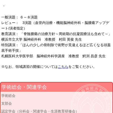
-
一般演題： ６～８演題
レビュー： 3演題（血管内治療・機能脳神経外科・脳腫瘍アップデ
ート/演者指定）
教育講演： 「脊髄腫瘍の治療方針～周術期の抗凝固療法も含めて～」
横浜市立大学 脳神経外科 准教授 村田 英俊 先生
特別講演：「ほんの少しの骨削除で術野が見違えるほど広くなる頭蓋
底手術手技」
札幌医科大学医学部 脳神経外科学講座 准教授 鰐渕 昌彦 先生
※なお、領域講習の開催については
こちら
をご覧ください。
学術総会・関連学会
学術総会
支部会
認定学会（分科会・関連学会・生涯教育研修会）