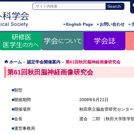
»
English Page
»
お問い合わせ
»
ホーム
»
認定学会開催案内
»
第61回秋田脳神経画像研究会
第61回秋田脳神経画像研究会
類型
開催期間
2008年6月21日
開催場所
秋田県立脳血管研究センター
会長
渡会 二郎 （秋田大学医学
運営事務局