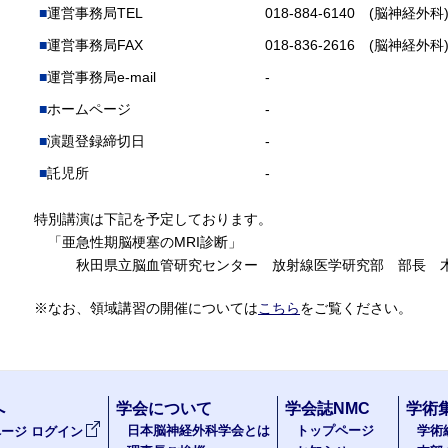
運営事務局TEL
018-884-6140 (脳神経外科
運営事務局FAX
018-836-2616 (脳神経外科
運営事務局e-mail
-
ホームページ
-
演題登録締切日
-
託児所
-
特別講演は下記を予定しております。
「亜急性期脳梗塞のMRI診断」
秋田県立脳血管研究センター 放射線医学研究部 部長 木
※なお、領域講習の開催については
こちら
をご覧ください。
へ
学会について
学会誌NMC
学術
日本脳神経外科学会とは
トップページ
学術
ージ ログイン