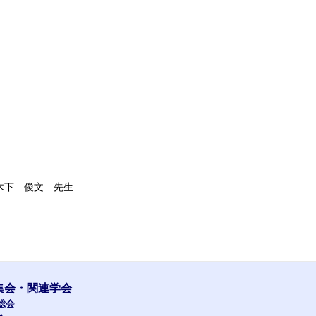
)
)
下 俊文 先生
集会・関連学会
総会