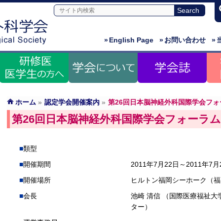
»
English Page
»
お問い合わせ
»
ホーム
»
認定学会開催案内
»
第26回日本脳神経外科国際学会フォ
第26回日本脳神経外科国際学会フォーラム
類型
開催期間
2011年7月22日～2011年7月
開催場所
ヒルトン福岡シーホーク（福
会長
池崎 清信 （国際医療福祉
ター）