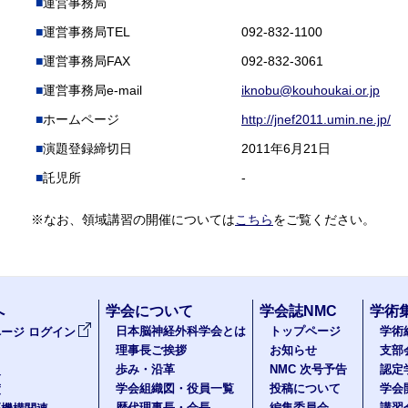
運営事務局
運営事務局TEL
092-832-1100
運営事務局FAX
092-832-3061
運営事務局e-mail
iknobu@kouhoukai.or.jp
ホームページ
http://jnef2011.umin.ne.jp/
演題登録締切日
2011年6月21日
託児所
-
※なお、領域講習の開催については
こちら
をご覧ください。
へ
学会について
学会誌NMC
学術
日本脳神経外科学会とは
トップページ
学術
ージ ログイン
理事長ご挨拶
お知らせ
支部
歩み・沿革
NMC 次号予告
認定
報
学会組織図・役員一覧
投稿について
学会
度