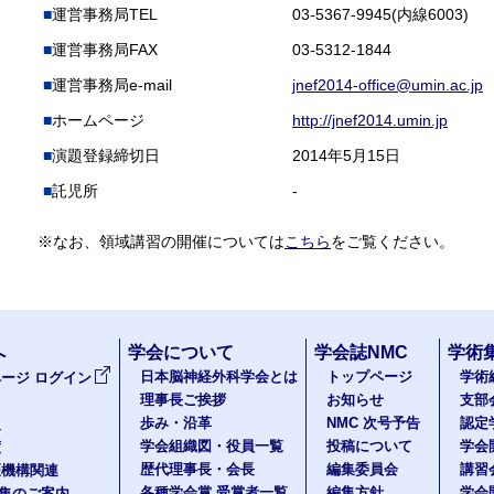
運営事務局TEL
03-5367-9945(内線6003)
運営事務局FAX
03-5312-1844
運営事務局e-mail
jnef2014-office@umin.ac.jp
ホームページ
http://jnef2014.umin.jp
演題登録締切日
2014年5月15日
託児所
-
※なお、領域講習の開催については
こちら
をご覧ください。
へ
学会について
学会誌NMC
学術
日本脳神経外科学会とは
トップページ
学術
ージ ログイン
理事長ご挨拶
お知らせ
支部
歩み・沿革
NMC 次号予告
認定
報
学会組織図・役員一覧
投稿について
学会
度
歴代理事長・会長
編集委員会
講習
医機構関連
各種学会賞 受賞者一覧
編集方針
学会