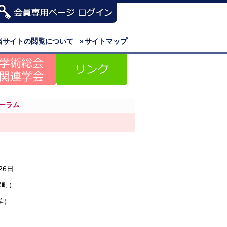
当サイトの閲覧について
»
サイトマップ
ーラム
26日
保町）
学）