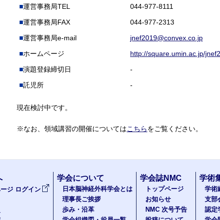
運営事務局TEL
044-977-8111
運営事務局FAX
044-977-2313
運営事務局e-mail
jnef2019@convex.co.jp
ホームページ
http://square.umin.ac.jp/jnef
演題登録締切日
-
託児所
-
現在検討中です。
※なお、領域講習の開催については
こちら
をご覧ください。
へ
学会について
学会誌NMC
学術
日本脳神経外科学会とは
トップページ
学術
ージ ログイン
理事長ご挨拶
お知らせ
支部
歩み・沿革
NMC 次号予告
認定
報