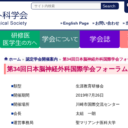
»
English Page
»
お問い合わせ
»
ホーム
»
認定学会開催案内
»
第34回日本脳神経外科国際学会フォ
第34回日本脳神経外科国際学会フォーラム
類型
生涯教育研修会
開催期間
2019年7月26日
開催場所
川崎市国際交流センター
会長
太組 一朗
運営事務局
聖マリアンナ医科大学