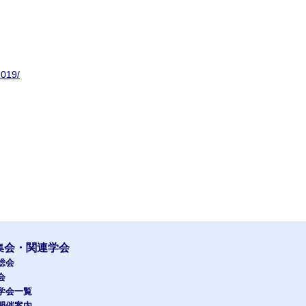
2019/
集会・関連学会
総会
会
学会一覧