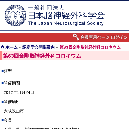
ホーム
»
認定学会開催案内
»
第63回金剛脳神経外科コロキウム
第63回金剛脳神経外科コロキウム
類型
開催期間
2012年11月24日
開催場所
大阪狭山市
会長