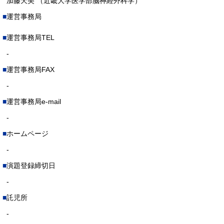
加藤天美 （近畿大学医学部脳神経外科学）
運営事務局
運営事務局TEL
-
運営事務局FAX
-
運営事務局e-mail
-
ホームページ
-
演題登録締切日
-
託児所
-