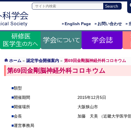
»
English Page
»
お問い合わせ
»
ホーム
»
認定学会開催案内
»
第69回金剛脳神経外科コロキウム
第69回金剛脳神経外科コロキウム
類型
開催期間
2015年12月5日
開催場所
大阪狭山市
会長
加藤 天美 （近畿大学医学
運営事務局