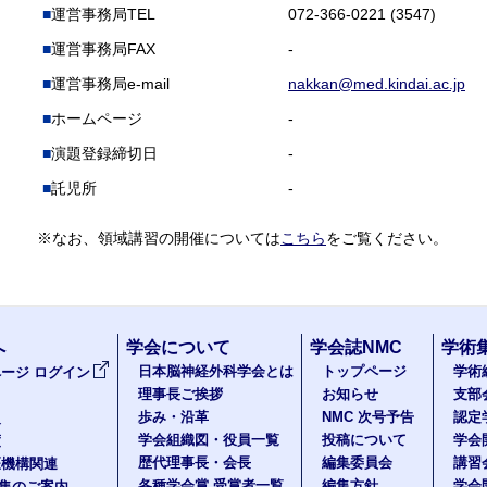
運営事務局TEL
072-366-0221 (3547)
運営事務局FAX
-
運営事務局e-mail
nakkan@med.kindai.ac.jp
ホームページ
-
演題登録締切日
-
託児所
-
※なお、領域講習の開催については
こちら
をご覧ください。
へ
学会について
学会誌NMC
学術
日本脳神経外科学会とは
トップページ
学術
ージ ログイン
理事長ご挨拶
お知らせ
支部
歩み・沿革
NMC 次号予告
認定
報
学会組織図・役員一覧
投稿について
学会
度
歴代理事長・会長
編集委員会
講習
医機構関連
各種学会賞 受賞者一覧
編集方針
学会