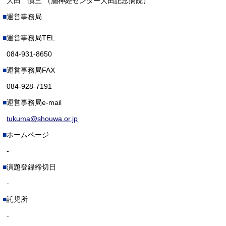
大田 慎三 （脳神経センター大田記念病院）
運営事務局
運営事務局TEL
084-931-8650
運営事務局FAX
084-928-7191
運営事務局e-mail
tukuma@shouwa.or.jp
ホームページ
-
演題登録締切日
-
託児所
-