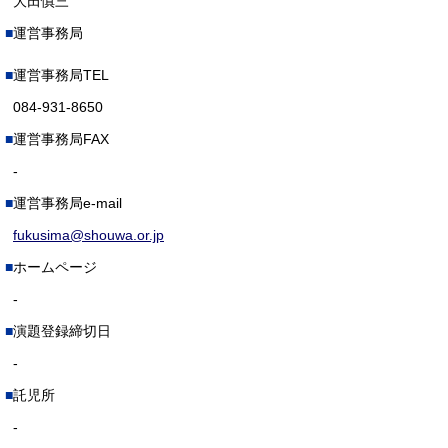
大田慎三
運営事務局
運営事務局TEL
084-931-8650
運営事務局FAX
-
運営事務局e-mail
fukusima@shouwa.or.jp
ホームページ
-
演題登録締切日
-
託児所
-