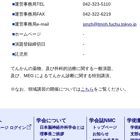
運営事務局TEL
042-323-5110
運営事務局FAX
042-322-6219
運営事務局e-mail
smzh@tmnh.fuchu.tokyo.jp
ホームページ
-
演題登録締切日
-
託児所
-
てんかんの薬物、及び外科的治療に関する一般演題。
及び、MEG によるてんかん診断に関する特別講演。
※なお、領域講習の開催については
こちら
をご覧ください。
へ
学会について
学会誌NMC
学術
日本脳神経外科学会とは
トップページ
学術
ージ ログイン
理事長ご挨拶
お知らせ
支部