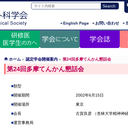
»
English Page
»
お問い合わせ
»
ホーム
»
認定学会開催案内
»
第24回多摩てんかん懇話会
第24回多摩てんかん懇話会
類型
開催期間
2002年6月15日
開催場所
東京
会長
古賀良彦 （杏林大学精神神
運営事務局