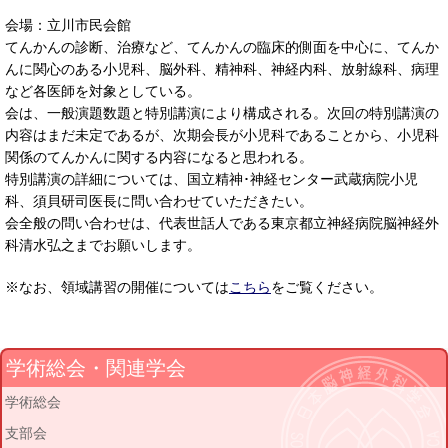
会場：立川市民会館
てんかんの診断、治療など、てんかんの臨床的側面を中心に、てんか
んに関心のある小児科、脳外科、精神科、神経内科、放射線科、病理
など各医師を対象としている。
会は、一般演題数題と特別講演により構成される。次回の特別講演の
内容はまだ未定であるが、次期会長が小児科であることから、小児科
関係のてんかんに関する内容になると思われる。
特別講演の詳細については、国立精神･神経センター武蔵病院小児
科、須貝研司医長に問い合わせていただきたい。
会全般の問い合わせは、代表世話人である東京都立神経病院脳神経外
科清水弘之までお願いします。
※なお、領域講習の開催については
こちら
をご覧ください。
学術総会・関連学会
学術総会
支部会