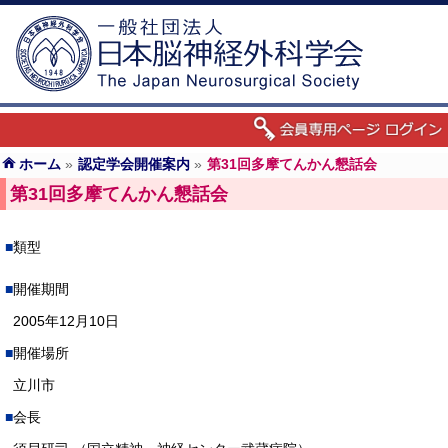
ホーム
»
認定学会開催案内
»
第31回多摩てんかん懇話会
第31回多摩てんかん懇話会
類型
開催期間
2005年12月10日
開催場所
立川市
会長