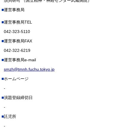
須貝研司 （国立精神・神経センター武蔵病院）
運営事務局
運営事務局TEL
042-323-5110
運営事務局FAX
042-322-6219
運営事務局e-mail
smzh@tmnh.fuchu.tokyo.jp
ホームページ
-
演題登録締切日
-
託児所
-