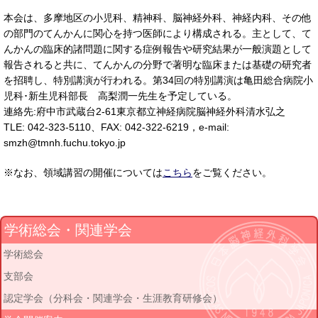
本会は、多摩地区の小児科、精神科、脳神経外科、神経内科、その他
の部門のてんかんに関心を持つ医師により構成される。主として、て
んかんの臨床的諸問題に関する症例報告や研究結果が一般演題として
報告されると共に、てんかんの分野で著明な臨床または基礎の研究者
を招聘し、特別講演が行われる。第34回の特別講演は亀田総合病院小
児科･新生児科部長 高梨潤一先生を予定している。
連絡先:府中市武蔵台2-61東京都立神経病院脳神経外科清水弘之
TLE: 042-323-5110、FAX: 042-322-6219，e-mail:
smzh@tmnh.fuchu.tokyo.jp
※なお、領域講習の開催については
こちら
をご覧ください。
学術総会・関連学会
学術総会
支部会
認定学会（分科会・関連学会・生涯教育研修会）