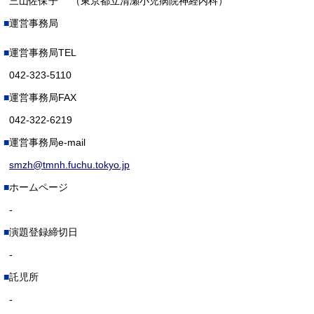
三山佐保子 （東京都立清瀬小児病院神経内科）
運営事務局
運営事務局TEL
042-323-5110
運営事務局FAX
042-322-6219
運営事務局e-mail
smzh@tmnh.fuchu.tokyo.jp
ホームページ
-
演題登録締切日
-
託児所
-