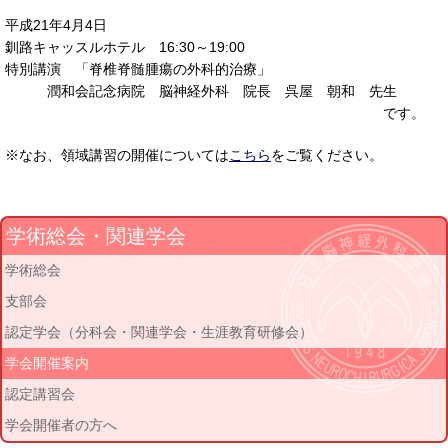
平成21年4月4日
釧路キャッスルホテル 16:30～19:00
特別講演 「脊椎脊髄腫瘍の外科的治療」
潤和会記念病院 脳神経外科 院長 呉屋 朝和 先生
です。
※なお、領域講習の開催については
こちら
をご覧ください。
学術総会・関連学会
学術総会
支部会
認定学会（分科会・関連学会・生涯教育研修会）
学会開催案内
認定講習会
学会開催者の方へ