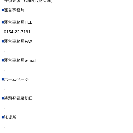
井須豊彦 （釧路労災病院）
運営事務局
運営事務局TEL
0154-22-7191
運営事務局FAX
-
運営事務局e-mail
-
ホームページ
-
演題登録締切日
-
託児所
-