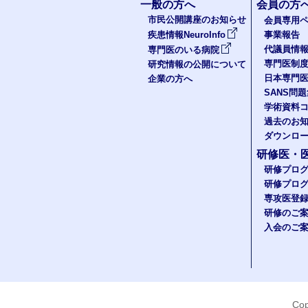
一般の方へ
会員の方
市民公開講座のお知らせ
会員専用ペ
疾患情報NeuroInfo
事業報告
代議員情
専門医のいる病院
専門医制
研究情報の公開について
日本専門
企業の方へ
SANS問
学術資料
過去のお
ダウンロ
研修医・
研修プロ
研修プロ
専攻医登
研修のご
入会のご
Cop