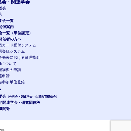
集会・関連学会
総会
会
学会一覧
開催案内
会一覧（単位認定）
開催者の方へ
員カード受付システム
題登録システム
会発表における倫理指針
OIについて
域講習の申請
報申請
会参加単位登録
ク
学会
（分科会・関連学会・生涯教育研修会）
他関連学会・研究団体等
機関等
rved.