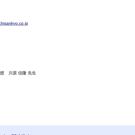
hisankyo.co.jp
 川原 信隆 先生