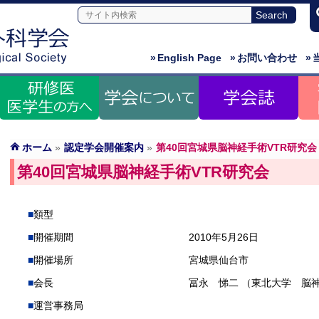
»
English Page
»
お問い合わせ
»
ホーム
»
認定学会開催案内
»
第40回宮城県脳神経手術VTR研究会
第40回宮城県脳神経手術VTR研究会
類型
開催期間
2010年5月26日
開催場所
宮城県仙台市
会長
冨永 悌二 （東北大学 脳
運営事務局