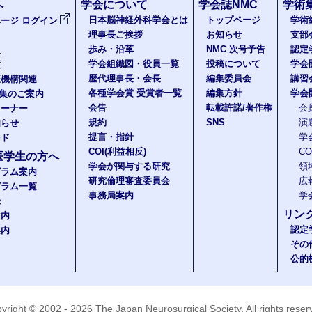
へ
学会について
学会誌NMC
学術
日本脳神経外科学会とは
トップページ
学術
ージ ログイン
理事長ご挨拶
お知らせ
支部
歩み・沿革
NMC 次号予告
認定
報
学会組織図・役員一覧
投稿について
学会
度
歴代理事長・会長
編集委員会
講習
医機構関連
各種学会賞 受賞者一覧
編集方針
学会
題集のご案内
会告
転載許諾/著作権
会
コーナー
規約
SNS
演
知らせ
提言・指針
学
ード
COI(利益相反)
C
医学生の方へ
学会が関与する研究
領
グラム案内
研究倫理審査委員会
広
グラム一覧
事務局案内
学
録
リン
案内
認定
案内
その
公的
yright © 2002 - 2026
The Japan Neurosurgical Society
. All rights rese