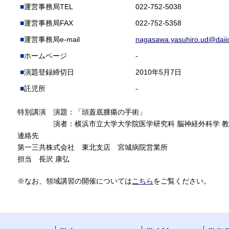
運営事務局TEL
022-752-5038
運営事務局FAX
022-752-5358
運営事務局e-mail
nagasawa.yasuhiro.ud@daiic
ホームページ
-
演題登録締切日
2010年5月7日
託児所
-
特別講演 演題：「頭蓋底腫瘍の手術」
演者：横浜市立大学大学院医学研究科 脳神経外科学 教授
連絡先
第一三共株式会社 東北支店 宮城病院営業所
担当 長沢 康弘
※なお、領域講習の開催については
こちら
をご覧ください。