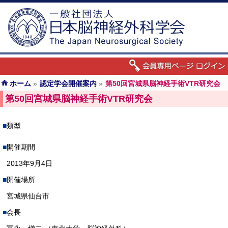
ホーム
»
認定学会開催案内
»
第50回宮城県脳神経手術VTR研究会
第50回宮城県脳神経手術VTR研究会
類型
開催期間
2013年9月4日
開催場所
宮城県仙台市
会長