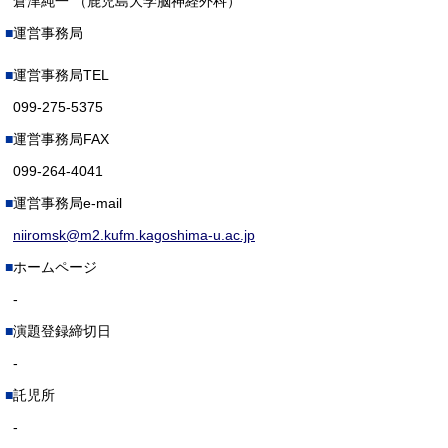
倉津純一 （鹿児島大学脳神経外科）
運営事務局
運営事務局TEL
099-275-5375
運営事務局FAX
099-264-4041
運営事務局e-mail
niiromsk@m2.kufm.kagoshima-u.ac.jp
ホームページ
-
演題登録締切日
-
託児所
-