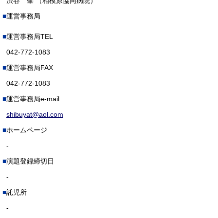
渋谷 肇 （相模原協同病院）
運営事務局
運営事務局TEL
042-772-1083
運営事務局FAX
042-772-1083
運営事務局e-mail
shibuyat@aol.com
ホームページ
-
演題登録締切日
-
託児所
-