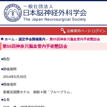
ホーム
»
認定学会開催案内
»
第55回神奈川脳血管内手術懇話会
第55回神奈川脳血管内手術懇話会
類型
開催期間
2014年5月26日
開催場所
新横浜国際ホテル 南館４階「ブループラム」
会長