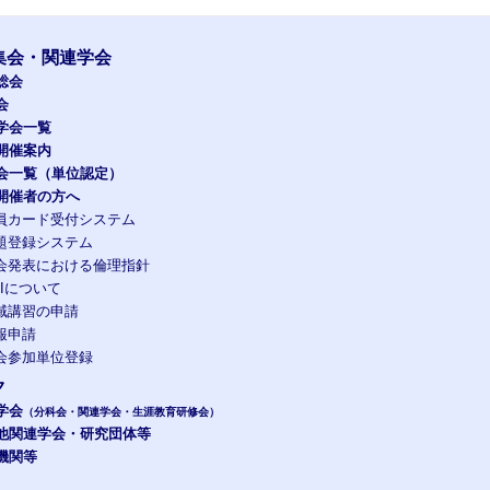
集会・関連学会
総会
会
学会一覧
開催案内
会一覧（単位認定）
開催者の方へ
員カード受付システム
題登録システム
会発表における倫理指針
OIについて
域講習の申請
報申請
会参加単位登録
ク
学会
（分科会・関連学会・生涯教育研修会）
他関連学会・研究団体等
機関等