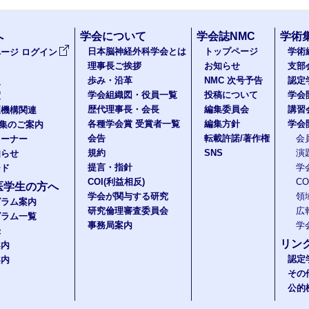
へ
学会について
学会誌NMC
学術
日本脳神経外科学会とは
トップページ
学術
ージ ログイン
理事長ご挨拶
お知らせ
支部
歩み・沿革
NMC 次号予告
認定
報
学会組織図・役員一覧
投稿について
学会
度
歴代理事長・会長
編集委員会
講習
医機構関連
各種学会賞 受賞者一覧
編集方針
学会
題集のご案内
会告
転載許諾/著作権
会
コーナー
規約
SNS
演
知らせ
提言・指針
学
ード
COI(利益相反)
C
医学生の方へ
学会が関与する研究
領
グラム案内
研究倫理審査委員会
広
グラム一覧
事務局案内
学
録
リン
案内
認定
案内
その
公的