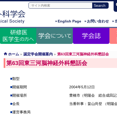
»
English Page
»
お問い合わせ
»
ホーム
»
認定学会開催案内
»
第63回東三河脳神経外科懇話会
第63回東三河脳神経外科懇話会
類型
開催期間
2004年5月12日
開催場所
豊橋市（明陽会 総合成田記
会長
当番幹事：畠山尚登 （明陽
運営事務局