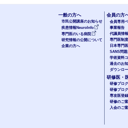
一般の方へ
会員の方
市民公開講座のお知らせ
会員専用ペ
疾患情報NeuroInfo
事業報告
代議員情
専門医のいる病院
専門医制
研究情報の公開について
日本専門
企業の方へ
SANS問
学術資料
過去のお
ダウンロ
研修医・
研修プロ
研修プロ
専攻医登
研修のご
入会のご