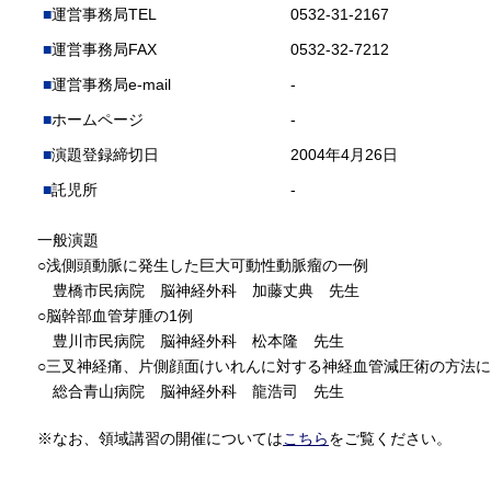
運営事務局TEL
0532-31-2167
運営事務局FAX
0532-32-7212
運営事務局e-mail
-
ホームページ
-
演題登録締切日
2004年4月26日
託児所
-
一般演題
○浅側頭動脈に発生した巨大可動性動脈瘤の一例
豊橋市民病院 脳神経外科 加藤丈典 先生
○脳幹部血管芽腫の1例
豊川市民病院 脳神経外科 松本隆 先生
○三叉神経痛、片側顔面けいれんに対する神経血管減圧術の方法
総合青山病院 脳神経外科 龍浩司 先生
※なお、領域講習の開催については
こちら
をご覧ください。