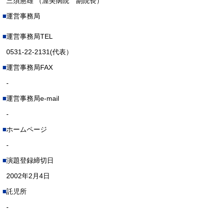
三須憲雄 （渥美病院 副院長）
運営事務局
運営事務局TEL
0531-22-2131(代表）
運営事務局FAX
-
運営事務局e-mail
-
ホームページ
-
演題登録締切日
2002年2月4日
託児所
-