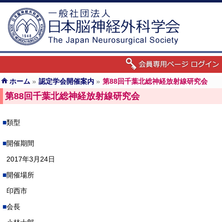
ホーム
»
認定学会開催案内
»
第88回千葉北総神経放射線研究会
第88回千葉北総神経放射線研究会
類型
開催期間
2017年3月24日
開催場所
印西市
会長