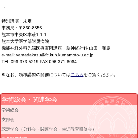
-
特別講演：未定
事務局：〒860-8556
熊本市中央区本荘1-1-1
熊本大学医学部附属病院
機能神経外科先端医療寄附講座・脳神経外科 山田 和慶
e-mail: yamadakazu@fc.kuh.kumamoto-u.ac.jp
TEL:096-373-5219 FAX:096-371-8064
※なお、領域講習の開催については
こちら
をご覧ください。
学術総会・関連学会
学術総会
支部会
認定学会（分科会・関連学会・生涯教育研修会）