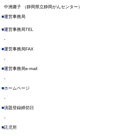
中洲庸子 （静岡県立静岡がんセンター）
運営事務局
運営事務局TEL
-
運営事務局FAX
-
運営事務局e-mail
-
ホームページ
-
演題登録締切日
-
託児所