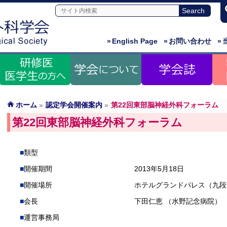
»
English Page
»
お問い合わせ
»
ホーム
»
認定学会開催案内
»
第22回東部脳神経外科フォーラム
第22回東部脳神経外科フォーラム
類型
開催期間
2013年5月18日
開催場所
ホテルグランドパレス（九段
会長
下田仁恵 （水野記念病院）
運営事務局