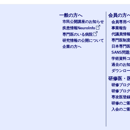
一般の方へ
会員の方
市民公開講座のお知らせ
会員専用ペ
疾患情報NeuroInfo
事業報告
代議員情
専門医のいる病院
専門医制
研究情報の公開について
日本専門
企業の方へ
SANS問
学術資料
過去のお
ダウンロ
研修医・
研修プロ
研修プロ
専攻医登
研修のご
入会のご