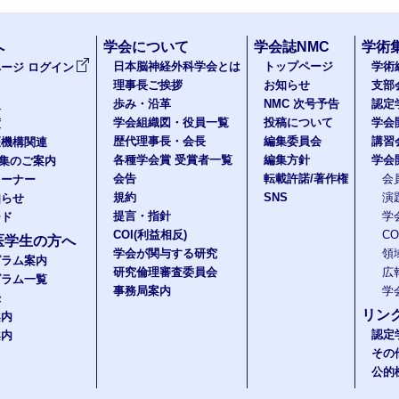
へ
学会について
学会誌NMC
学術
日本脳神経外科学会とは
トップページ
学術
ージ ログイン
理事長ご挨拶
お知らせ
支部
歩み・沿革
NMC 次号予告
認定
報
学会組織図・役員一覧
投稿について
学会
度
歴代理事長・会長
編集委員会
講習
医機構関連
各種学会賞 受賞者一覧
編集方針
学会
題集のご案内
会告
転載許諾/著作権
会
コーナー
規約
SNS
演
知らせ
提言・指針
学
ード
COI(利益相反)
C
医学生の方へ
学会が関与する研究
領
グラム案内
研究倫理審査委員会
広
グラム一覧
事務局案内
学
録
リン
案内
認定
案内
その
公的