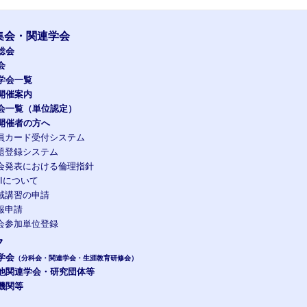
集会・関連学会
総会
会
学会一覧
開催案内
会一覧（単位認定）
開催者の方へ
員カード受付システム
題登録システム
会発表における倫理指針
OIについて
域講習の申請
報申請
会参加単位登録
ク
学会
（分科会・関連学会・生涯教育研修会）
他関連学会・研究団体等
機関等