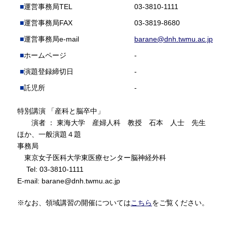
運営事務局TEL
03-3810-1111
運営事務局FAX
03-3819-8680
運営事務局e-mail
barane@dnh.twmu.ac.jp
ホームページ
-
演題登録締切日
-
託児所
-
特別講演 「産科と脳卒中」
演者 ： 東海大学 産婦人科 教授 石本 人士 先生
ほか、一般演題４題
事務局
東京女子医科大学東医療センター脳神経外科
Tel: 03-3810-1111
E-mail: barane@dnh.twmu.ac.jp
※なお、領域講習の開催については
こちら
をご覧ください。