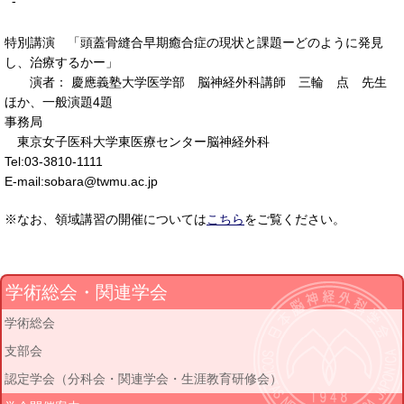
-
特別講演 「頭蓋骨縫合早期癒合症の現状と課題ーどのように発見
し、治療するかー」
演者： 慶應義塾大学医学部 脳神経外科講師 三輪 点 先生
ほか、一般演題4題
事務局
東京女子医科大学東医療センター脳神経外科
Tel:03-3810-1111
E-mail:sobara@twmu.ac.jp
※なお、領域講習の開催については
こちら
をご覧ください。
学術総会・関連学会
学術総会
支部会
認定学会（分科会・関連学会・生涯教育研修会）