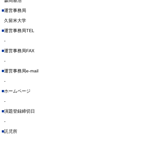
森岡基浩
運営事務局
久留米大学
運営事務局TEL
-
運営事務局FAX
-
運営事務局e-mail
-
ホームページ
-
演題登録締切日
-
託児所