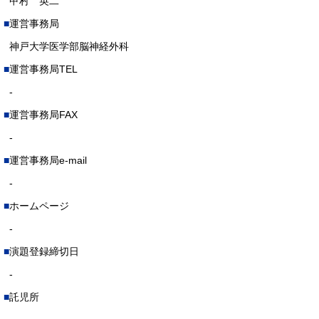
甲村 英二
運営事務局
神戸大学医学部脳神経外科
運営事務局TEL
-
運営事務局FAX
-
運営事務局e-mail
-
ホームページ
-
演題登録締切日
-
託児所