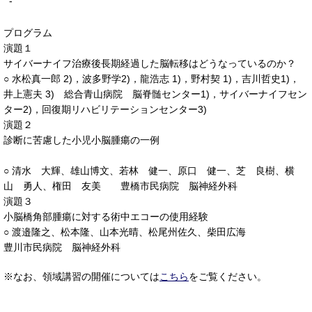
-
プログラム
演題１
サイバーナイフ治療後長期経過した脳転移はどうなっているのか？
○ 水松真一郎 2)，波多野学2)，龍浩志 1)，野村契 1)，吉川哲史1)，
井上憲夫 3) 総合青山病院 脳脊髄センター1)，サイバーナイフセン
ター2)，回復期リハビリテーションセンター3)
演題２
診断に苦慮した小児小脳腫瘍の一例
○ 清水 大輝、雄山博文、若林 健一、原口 健一、芝 良樹、横
山 勇人、権田 友美 豊橋市民病院 脳神経外科
演題３
小脳橋角部腫瘍に対する術中エコーの使用経験
○ 渡邉隆之、松本隆、山本光晴、松尾州佐久、柴田広海
豊川市民病院 脳神経外科
※なお、領域講習の開催については
こちら
をご覧ください。