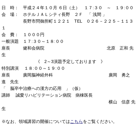
日 時： 平成２４年１０月 ６日（土） １７:３０ ～ １９:００
会 場： ホテルＪＡＬシティ長野 ２Ｆ 「 浅間 」
長野市問御所町１２２１ TEL ０２６－２２５－１１３
１
会 費： １０００円
一般演題 １７:３０～１８:００
座長 健和会病院 北原 正和 先
生
《 2～3演題予定しております 》
特別講演 １８:００～１９:００
座長 廣岡脳神経外科 廣岡 勇之
進 先生
「 脳卒中治療への漢方の応用 」（仮）
講師 誠愛リハビリテーション病院 病棟医長
横山 信彦 先
生
※なお、領域講習の開催については
こちら
をご覧ください。