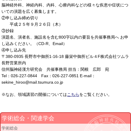
脳神経外科、神経内科、内科、心療内科などの様々な疾患や症状につ
いての演題を広く募集します。
②申し込み締め切り
平成２５年９月２６日（木）
③抄録
演題名、演者名、施設名を含む800字以内の要旨を共催事務局へ お申
し込みください。（CD-R、Email）
④申し込み先
〒380-0935 長野市中御所1-16-18 藤栄中御所ビル４F株式会社ツムラ
長野営業所内
信州脳神経漢方研究会 共催事務局 担当：関根 広郎 宛
Tel：026-227-0844 Fax：026-227-0851 E-mail：
sekine_hiroo@mail.tsumura.co.jp
※なお、領域講習の開催については
こちら
をご覧ください。
学術総会・関連学会
学術総会