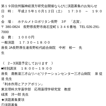
第１９回信州脳神経漢方研究会開催ならびに演題募集のお知らせ
日 時： 平成２５年１０月１２日（土） １７:３０ ～ １９:０
０
会 場： ホテルメトロポリタン長野 ３F 「志賀」
〒 380-0824 長野県長野市南石堂町１３４６番地 TEL 026-291-
7000
会 費： １０００円
一般演題 １７:３０～１８:００
座長 JA長野厚生連長野松代総合病院 中村 裕一 先
《 2～3演題予定しております 》
■特別講演 １８:００～１９:００
座長 鹿教湯三才山リハビリテーションセンター三才山病院 泉 從
道 先生
『利水作用とアクアポリン』
東京理科大学薬学部 応用薬理学研究室 教授
礒濱 洋一郎 先生
★演題募集要項
①演題募集