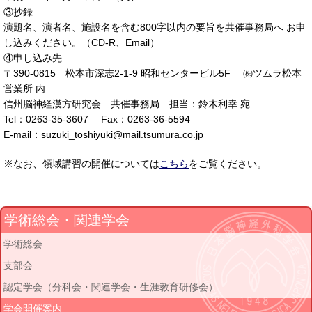
③抄録
演題名、演者名、施設名を含む800字以内の要旨を共催事務局へ お申
し込みください。（CD-R、Email）
④申し込み先
〒390-0815 松本市深志2-1-9 昭和センタービル5F ㈱ツムラ松本
営業所 内
信州脳神経漢方研究会 共催事務局 担当：鈴木利幸 宛
Tel：0263-35-3607 Fax：0263-36-5594
E-mail：suzuki_toshiyuki@mail.tsumura.co.jp
※なお、領域講習の開催については
こちら
をご覧ください。
学術総会・関連学会
学術総会
支部会
認定学会（分科会・関連学会・生涯教育研修会）
学会開催案内