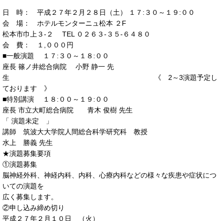
日 時： 平成２７年２月２８日（土） １７:３０～１９:００
会 場： ホテルモンターニュ松本 ２F
松本市巾上３-２ TEL ０２６３-３５-６４８０
会 費： １,０００円
■一般演題 １７:３０～１８:００
座長 篠ノ井総合病院 小野 静一 先
生 《 2～3演題予定し
ております 》
■特別講演 １８:００～１９:００
座長 市立大町総合病院 青木 俊樹 先生
「 演題未定 」
講師 筑波大大学院人間総合科学研究科 教授
水上 勝義 先生
★演題募集要項
①演題募集
脳神経外科、神経内科、内科、心療内科などの様々な疾患や症状につ
いての演題を
広く募集します。
②申し込み締め切り
平成２７年２月１０日 （火）