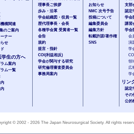
理事長ご挨拶
お知らせ
支部
歩み・沿革
NMC 次号予告
認定
報
学会組織図・役員一覧
投稿について
学会
度
歴代理事長・会長
編集委員会
講習
医機構関連
各種学会賞 受賞者一覧
編集方針
学会
題集のご案内
会告
転載許諾/著作権
会
コーナー
規約
SNS
演
知らせ
提言・指針
学
ード
COI(利益相反)
C
医学生の方へ
学会が関与する研究
領
グラム案内
研究倫理審査委員会
広
グラム一覧
事務局案内
学
録
リン
案内
認定
案内
その
公的
yright © 2002 - 2026
The Japan Neurosurgical Society
. All rights rese