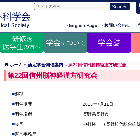
»
English Page
»
お問い合わせ
»
ホーム
»
認定学会開催案内
»
第22回信州脳神経漢方研究会
第22回信州脳神経漢方研究会
類型
開催期間
2015年7月11日
開催場所
長野県長野市
会長
中村裕一 （長野松代総合病
運営事務局