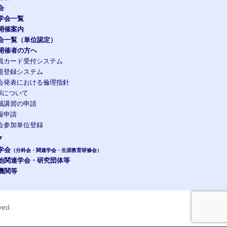
会
学会一覧
開催案内
会一覧（単位認定）
開催者の方へ
員カード受付システム
題登録システム
会発表における倫理指針
OIについて
域講習の申請
報申請
会参加単位登録
ク
学会
（分科会・関連学会・生涯教育研修会）
他関連学会・研究団体等
機関等
rved.