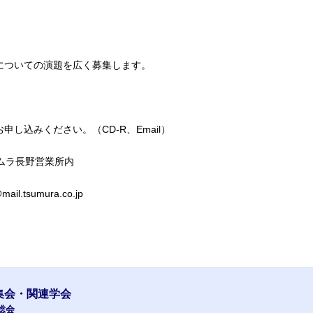
についての演題を広く募集します。
し込みください。（CD-R、Email）
社ツムラ長野営業所内
ail.tsumura.co.jp
集会・関連学会
総会