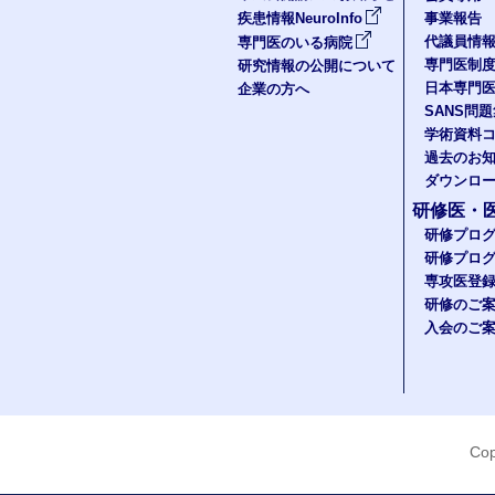
疾患情報NeuroInfo
事業報告
代議員情
専門医のいる病院
専門医制
研究情報の公開について
日本専門
企業の方へ
SANS問
学術資料
過去のお
ダウンロ
研修医・
研修プロ
研修プロ
専攻医登
研修のご
入会のご
Cop