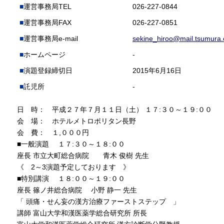
運営事務局TEL
026-227-0844
運営事務局FAX
026-227-0851
運営事務局e-mail
sekine_hiroo@mail.tsumura.
ホームページ
-
演題登録締切日
2015年6月16日
託児所
-
日 時： 平成２７年７月１１日（土） １７:３０～１９:００
会 場： ホテルメトロポリタン長野
会 費： １,０００円
■一般演題 １７:３０～１８:００
座長 市立大町総合病院 青木 俊樹 先生
《 2～3演題予定しております 》
■特別講演 １８:００～１９:００
座長 篠ノ井総合病院 小野 静一 先生
「 頭痛・せん妄の漢方治療ファーストステップ 」
講師 富山大学和漢医薬学総合研究所 所長