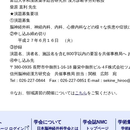
富山大学和漢医薬学総合研究所 漢方診断学分野教授
柴原 直利 先生
★演題募集要項
①演題募集
脳神経外科、神経内科、内科、心療内科などの様々な疾患や症状
②申し込み締め切り
平成２７年６月１６日 （火）
③抄録
演題名、演者名、施設名を含む800字以内の要旨を共催事務局へ お申
④申し込み先
〒380-0935 長野市中御所1-16-18 藤栄中御所ビル４F株式会
信州脳神経漢方研究会 共催事務局 担当：関根 広郎 宛
Tel：026-227-0844 Fax：026-227-0851 E-mail：sekine_hiroo@m
※なお、領域講習の開催については
こちら
をご覧ください。
へ
学会について
学会誌NMC
学術
日本脳神経外科学会とは
トップページ
学術
ージ ログイン