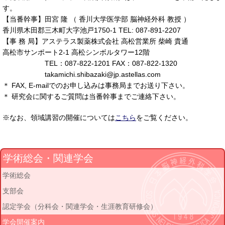
す。
【当番幹事】田宮 隆 （ 香川大学医学部 脳神経外科 教授 ）
香川県木田郡三木町大字池戸1750-1 TEL: 087-891-2207
【事 務 局】アステラス製薬株式会社 高松営業所 柴崎 貴通
高松市サンポート2-1 高松シンボルタワー12階
TEL：087-822-1201 FAX：087-822-1320
takamichi.shibazaki@jp.astellas.com
＊ FAX, E-mailでのお申し込みは事務局までお送り下さい。
＊ 研究会に関するご質問は当番幹事までご連絡下さい。
※なお、領域講習の開催については
こちら
をご覧ください。
学術総会・関連学会
学術総会
支部会
認定学会（分科会・関連学会・生涯教育研修会）
学会開催案内