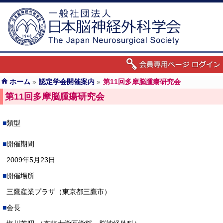
ホーム
»
認定学会開催案内
»
第11回多摩脳腫瘍研究会
第11回多摩脳腫瘍研究会
類型
開催期間
2009年5月23日
開催場所
三鷹産業プラザ（東京都三鷹市）
会長