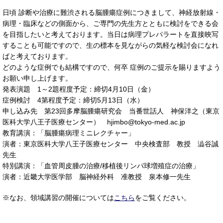
日頃 診断や治療に難渋される脳腫瘍症例につきまして、神経放射線・
病理・臨床などの側面から、ご専門の先生方とともに検討をできる会
を目指したいと考えております。当日は病理プレパラートを直接映写
することも可能ですので、生の標本を見ながらの気軽な検討会になれ
ばと考えております。
どのような症例でも結構ですので、何卒 症例のご提示を賜りますよう
お願い申し上げます。
発表演題 1～2題程度予定：締切4月10日（金）
症例検討 4第程度予定：締切5月13日（水）
申し込み先 第23回多摩脳腫瘍研究会 当番世話人 神保洋之（東京
医科大学八王子医療センター） hjimbo@tokyo-med.ac.jp
教育講演：「脳腫瘍病理ミニレクチャー」
演者：東京医科大学八王子医療センター 中央検査部 教授 澁谷誠
先生
特別講演：「血管周皮腫の治療/移植後リンパ球増殖症の治療」
演者：近畿大学医学部 脳神経外科 准教授 泉本修一先生
※なお、領域講習の開催については
こちら
をご覧ください。