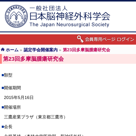
ホーム
»
認定学会開催案内
»
第23回多摩脳腫瘍研究会
第23回多摩脳腫瘍研究会
類型
開催期間
2015年5月16日
開催場所
三鷹産業プラザ（東京都三鷹市）
会長