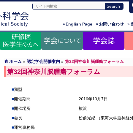
»
English Page
»
お問い合わせ
»
ホーム
»
認定学会開催案内
»
第32回神奈川脳腫瘍フォーラム
第32回神奈川脳腫瘍フォーラム
類型
開催期間
2016年10月7日
開催場所
横浜
会長
松前光紀 （東海大学脳神経
運営事務局