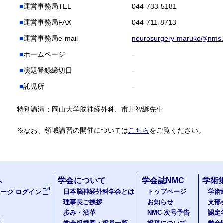
運営事務局TEL
044-733-5181
運営事務局FAX
044-711-8713
運営事務局e-mail
neurosurgery-maruko@nms.
ホームページ
-
演題登録締切日
-
託児所
-
特別講演：岡山大学脳神経外科、市川智継先生
※なお、領域講習の開催については
こちら
をご覧ください。
へ
学会について
学会誌NMC
学術
日本脳神経外科学会とは
トップページ
学術
ージ ログイン
理事長ご挨拶
お知らせ
支部
歩み・沿革
NMC 次号予告
認定
報