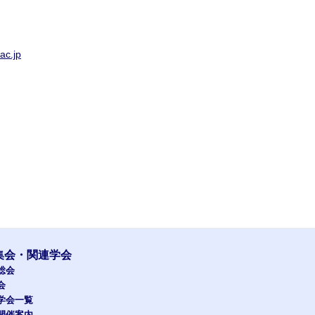
ac.jp
集会・関連学会
総会
会
学会一覧