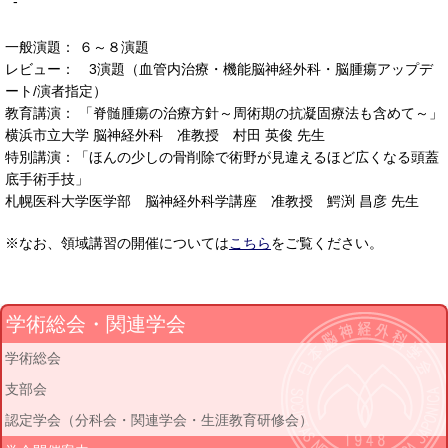
-
一般演題： ６～８演題
レビュー： 3演題（血管内治療・機能脳神経外科・脳腫瘍アップデ
ート/演者指定）
教育講演： 「脊髄腫瘍の治療方針～周術期の抗凝固療法も含めて～」
横浜市立大学 脳神経外科 准教授 村田 英俊 先生
特別講演：「ほんの少しの骨削除で術野が見違えるほど広くなる頭蓋
底手術手技」
札幌医科大学医学部 脳神経外科学講座 准教授 鰐渕 昌彦 先生
※なお、領域講習の開催については
こちら
をご覧ください。
学術総会・関連学会
学術総会
支部会
認定学会（分科会・関連学会・生涯教育研修会）