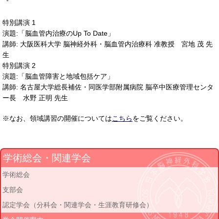
-
特別講演 1
演題:「脳血管内治療のUp To Date」
講師: 大阪医科大学 脳神経外科・脳血管内治療科 准教授 宮地 茂 先
生
特別講演 2
演題:「脳血管障害と地域包括ケア」
講師: 名古屋大学総長補佐・同医学部附属病院 脳卒中医療管理センタ
ー長 水野 正明 先生
※なお、領域講習の開催については
こちら
をご覧ください。
学術総会・関連学会
学術総会
支部会
認定学会（分科会・関連学会・生涯教育研修会）